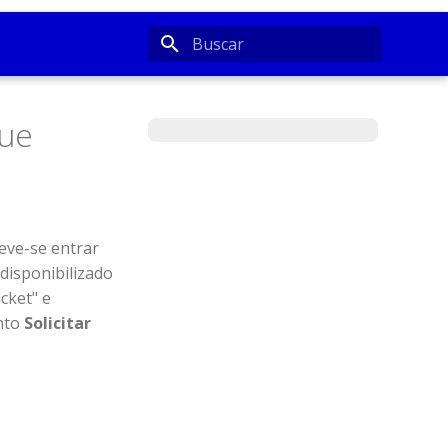
Inicializando a pesquisa
Due
eve-se entrar
disponibilizado
cket" e
unto
Solicitar