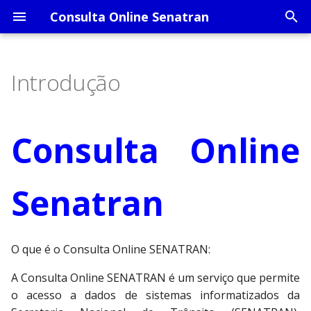
Consulta Online Senatran
I
n
Introdução
i
Condutor
c
Consulta Online
Infração
i
Veículo
a
Senatran
l
i
z
O que é o Consulta Online SENATRAN:
a
A Consulta Online SENATRAN é um serviço que permite
o acesso a dados de sistemas informatizados da
n