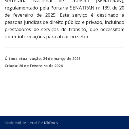
Secretaria Nacional de Trânsito (SENATRAN),
d
regulamentado pela Portaria SENATRAN nº 139, de 20
o
de fevereiro de 2025. Este serviço é destinado a
pessoas jurídicas de direito público e privado, incluindo
a
prestadores de serviços de trânsito, que necessitam
p
obter informações para atuar no setor.
e
s
Última atualização:
24 de março de 2026
Criada:
26 de fevereiro de 2024
q
u
i
s
a
Made with
Material for MkDocs