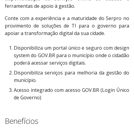
d
ferramentas de apoio à gestão.
o
Conte com a experiência e a maturidade do Serpro no
provimento de soluções de TI para o governo para
a
apoiar a transformação digital da sua cidade.
p
e
Disponibiliza um portal único e seguro com design
system do GOV.BR para o município onde o cidadão
s
poderá acessar serviços digitais.
q
Disponibiliza serviços para melhoria da gestão do
u
município.
Acesso integrado com acesso GOV.BR (Login Único
i
de Governo)
s
a
Benefícios