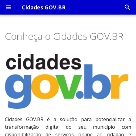
Cidades GOV.BR
I
n
Conheça o Cidades GOV.BR
i
Benefícios
O que é o Cidades GOV.BR?
Gestão de Serviços
c
Contratação
Portal de Serviços
i
Implantação
a
l
i
z
a
Cidades GOV.BR é a solução para potencializar a
transformação digital do seu município com
n
disponibilização de serviços online ao cidadão e